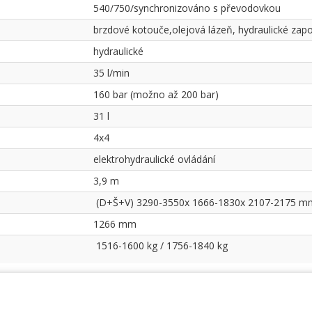
540/750/synchronizováno s převodovkou
brzdové kotouče,olejová lázeň, hydraulické zapo
hydraulické
35 l/min
160 bar (možno až 200 bar)
31 l
4x4
elektrohydraulické ovládání
3,9 m
(D+Š+V) 3290-3550x 1666-1830x 2107-2175 m
1266 mm
1516-1600 kg / 1756-1840 kg