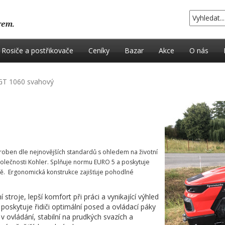
Rosiče a postřikovače
Ceníky
Bazar
Akce
O nás
GT 1060 svahový
yroben dle nejnovějších standardů s ohledem na životní
lečnosti Kohler. Splňuje normu EURO 5 a poskytuje
dě. Ergonomická konstrukce zajišťuje pohodlné
roje, lepší komfort při práci a vynikající výhled
oskytuje řidiči optimální posed a ovládací páky
v ovládání, stabilní na prudkých svazích a