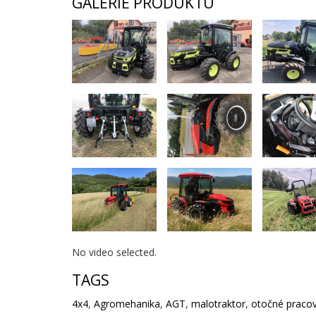
GALERIE PRODUKTU
No video selected.
TAGS
4x4
,
Agromehanika
,
AGT
,
malotraktor
,
otočné pracov