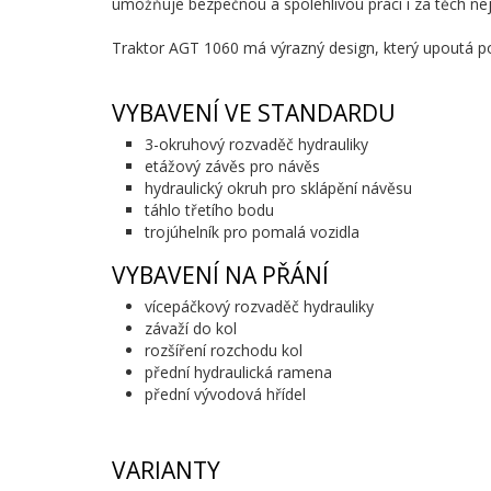
umožňuje bezpečnou a spolehlivou práci i za těch ne
Traktor AGT 1060 má výrazný design, který upoutá po
VYBAVENÍ VE STANDARDU
3-okruhový rozvaděč hydrauliky
etážový závěs pro návěs
hydraulický okruh pro sklápění návěsu
táhlo třetího bodu
trojúhelník pro pomalá vozidla
VYBAVENÍ NA PŘÁNÍ
vícepáčkový rozvaděč hydrauliky
závaží do kol
rozšíření rozchodu kol
přední hydraulická ramena
přední vývodová hřídel
VARIANTY