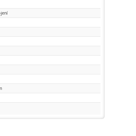
jení
m