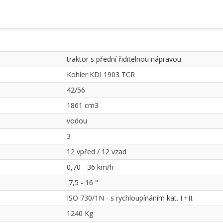
traktor s přední řiditelnou nápravou
Kohler KDI 1903 TCR
42/56
1861 cm3
vodou
3
12 vpřed / 12 vzad
0,70 - 36 km/h
7,5 - 16 "
ISO 730/1N - s rychloupínáním kat. I.+II.
1240 Kg