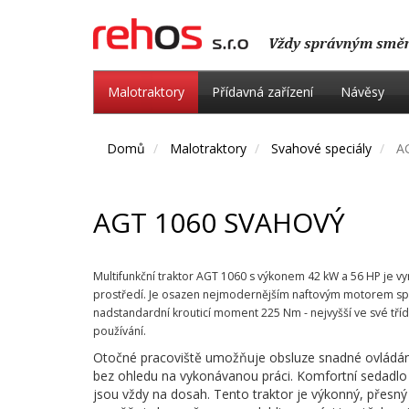
Malotraktory
Přídavná zařízení
Návěsy
Domů
Malotraktory
Svahové speciály
A
AGT 1060 SVAHOVÝ
Multifunkční traktor AGT 1060 s výkonem 42 kW a 56 HP je v
prostředí. Je osazen nejmodernějším naftovým motorem spo
nadstandardní krouticí moment 225 Nm - nejvyšší ve své tří
používání.
Otočné pracoviště umožňuje obsluze snadné ovládání st
bez ohledu na vykonávanou práci. Komfortní sedadlo p
jsou vždy na dosah. Tento traktor je výkonný, přesný 