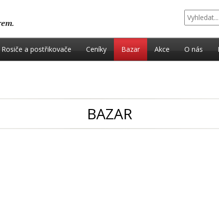
Rosiče a postřikovače
Ceníky
Bazar
Akce
O nás
BAZAR