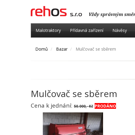
Malotraktory
Přídavná zařízení
Návěsy
Domů
Bazar
Mulčovač se sběrem
Mulčovač se sběrem
Cena k jednání:
PRODÁNO
50.000,- Kč