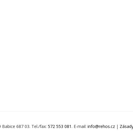
9 Babice 687 03. Tel./fax:
572 553 081
. E-mail:
info@rehos.cz
|
Zásady